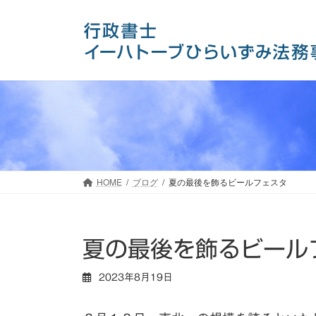
コ
ナ
ン
ビ
テ
ゲ
ン
ー
ツ
シ
へ
ョ
ス
ン
キ
に
ッ
移
プ
動
HOME
ブログ
夏の最後を飾るビールフェスタ
夏の最後を飾るビール
2023年8月19日