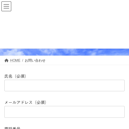
コ
ナ
ン
ビ
テ
ゲ
ン
ー
ツ
シ
へ
ョ
お問い合わせ
ス
ン
キ
に
ッ
移
プ
動
HOME
お問い合わせ
氏名（必須）
メールアドレス（必須）
電話番号